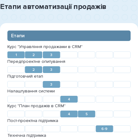
Етапи автоматизації продажів
Етапи
Курс "Управління продажами в CRM"
1
2
3
Передпроектне опитування
2
3
Підготовчий етап
3
Налаштування системи
4
Курс "План продажів в CRM"
4
5
Пост-проектна підтримка
6-9
Технічна підтримка