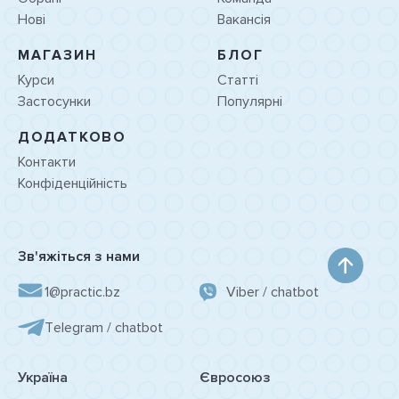
Нові
Вакансія
МАГАЗИН
БЛОГ
Курси
Статті
Застосунки
Популярні
ДОДАТКОВО
Контакти
Конфіденційність
Зв'яжіться з нами
1@practic.bz
Viber / chatbot
Tеlegram / chatbot
Україна
Євросоюз