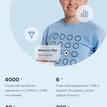
Микола Жук
Засновник
4000
+
6
+
Студентів пройшли
Роки впровадження СRM у
навчання по роботі з CRM
відділи продажів у різні
системами
сфери бізнесу
+
+