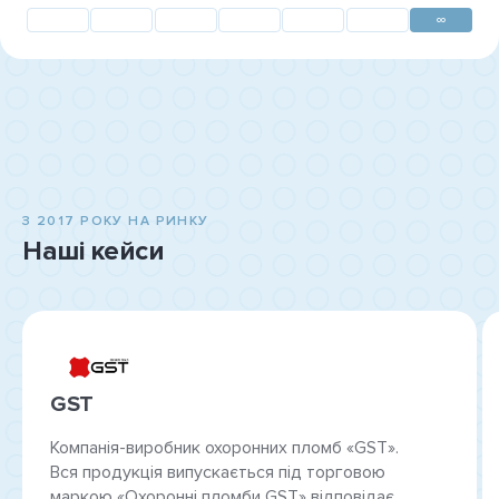
∞
З 2017 РОКУ НА РИНКУ
Наші кейси
GST
Компанія-виробник охоронних пломб «GST».
Вся продукція випускається під торговою
маркою «Охоронні пломби GST» відповідає